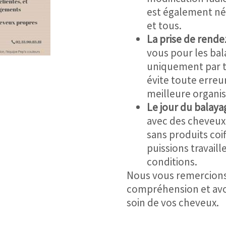
est également né
et tous.
La prise de rende
vous pour les bal
uniquement par t
évite toute erreu
meilleure organis
Le jour du balaya
avec des cheveux 
sans produits coif
puissions travaill
conditions.
Nous vous remercions
compréhension et avo
soin de vos cheveux.