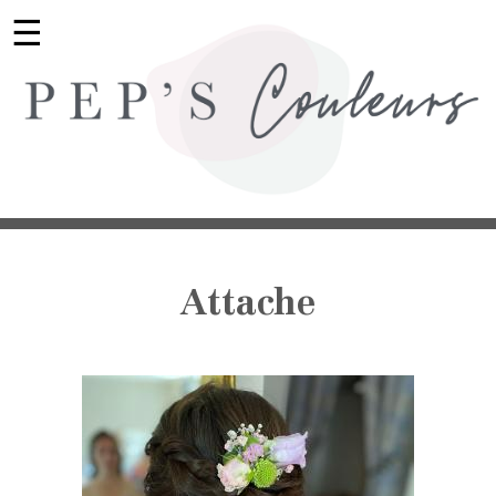
☰
Attache